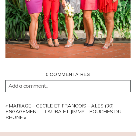
0 COMMENTAIRES
Add a comment...
YOUR EMAIL IS
NEVER
PUBLISHED OR SHARED.
REQUIRED FIELDS ARE MARKED *
«
MARIAGE – CECILE ET FRANCOIS – ALES (30)
ENGAGEMENT – LAURA ET JIMMY – BOUCHES DU
RHONE
»