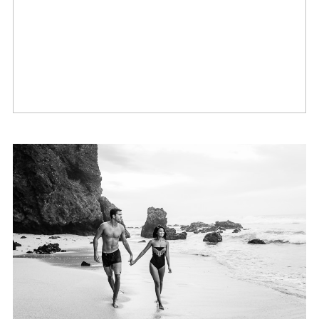
Des grands-parents en
vacances sur l’île de la Réunion
Couple – Amelie et Jordan – Ile
de la Reunion (974)