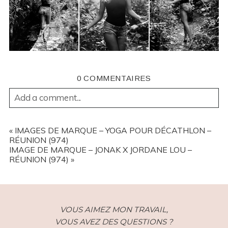
0 COMMENTAIRES
Add a comment...
YOUR EMAIL IS
NEVER
PUBLISHED OR SHARED.
REQUIRED FIELDS ARE MARKED *
«
IMAGES DE MARQUE – YOGA POUR DÉCATHLON –
RÉUNION (974)
IMAGE DE MARQUE – JONAK X JORDANE LOU –
RÉUNION (974)
»
VOUS AIMEZ MON TRAVAIL,
VOUS AVEZ DES QUESTIONS ?