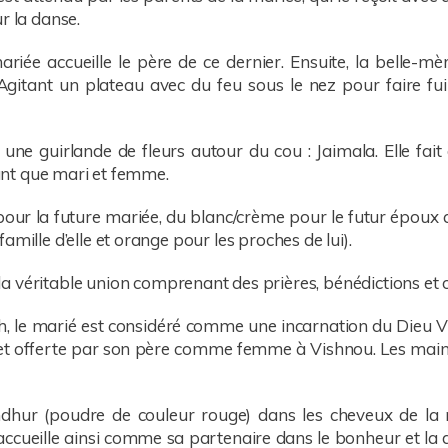
r la danse.
riée accueille le père de ce dernier. Ensuite, la belle-mèr
Agitant un plateau avec du feu sous le nez pour faire fuir
se une guirlande de fleurs autour du cou : Jaimala. Elle fa
 tant que mari et femme.
our la future mariée, du blanc/crème pour le futur époux 
amille d’elle et orange pour les proches de lui).
a véritable union comprenant des prières, bénédictions et 
, le marié est considéré comme une incarnation du Dieu Vi
’or et offerte par son père comme femme à Vishnou. Les mai
indhur (poudre de couleur rouge) dans les cheveux de la
l l’accueille ainsi comme sa partenaire dans le bonheur et la