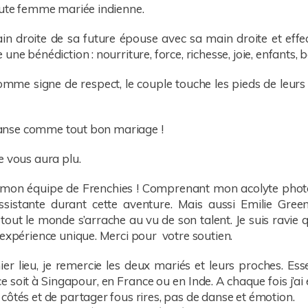
oute femme mariée indienne.
ain droite de sa future épouse avec sa main droite et effe
ne bénédiction : nourriture, force, richesse, joie, enfants, b
 comme signe de respect, le couple touche les pieds de leurs
e danse comme tout bon mariage !
e vous aura plu.
 mon équipe de Frenchies ! Comprenant mon acolyte photog
sistante durant cette aventure. Mais aussi Emilie Green
tout le monde s’arrache au vu de son talent. Je suis ravie
 expérience unique. Merci pour votre soutien.
ier lieu, je remercie les deux mariés et leurs proches. Ess
ce soit à Singapour, en France ou en Inde. A chaque fois j’ai 
côtés et de partager fous rires, pas de danse et émotion.