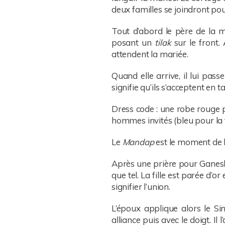
deux familles se joindront pou
Tout d’abord le père de la ma
posant un
tilak
sur le front. 
attendent la mariée.
Quand elle arrive, il lui pas
signifie qu’ils s’acceptent en
Dress code : une robe rouge p
hommes invités (bleu pour la f
Le
Mandap
est le moment de l
Après une prière pour Ganesh
que tel. La fille est parée d
signifier l’union.
L’époux applique alors le S
alliance puis avec le doigt. I