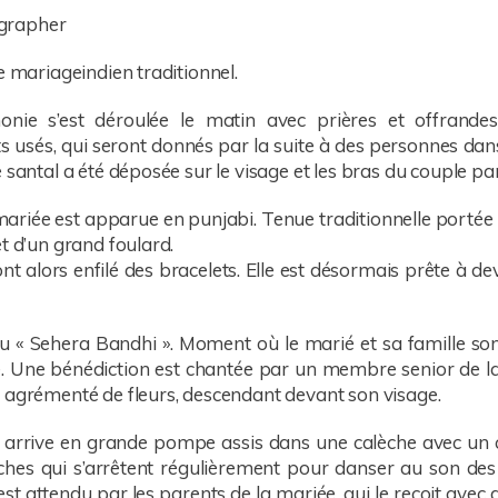
e mariageindien traditionnel.
onie s’est déroulée le matin avec prières et offrandes
s usés, qui seront donnés par la suite à des personnes dans
 santal a été déposée sur le visage et les bras du couple par
 mariée est apparue en punjabi. Tenue traditionnelle portée 
t d’un grand foulard.
ont alors enfilé des bracelets. Elle est désormais prête à d
au « Sehera Bandhi ». Moment où le marié et sa famille son
Une bénédiction est chantée par un membre senior de la f
 agrémenté de fleurs, descendant devant son visage.
ié arrive en grande pompe assis dans une calèche avec un 
hes qui s’arrêtent régulièrement pour danser au son des 
st attendu par les parents de la mariée, qui le reçoit avec d