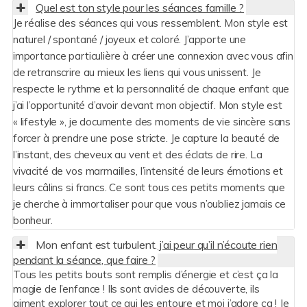
Quel est ton style pour les séances famille ?
Je réalise des séances qui vous ressemblent. Mon style est
naturel / spontané / joyeux et coloré. J’apporte une
importance particulière à créer une connexion avec vous afin
de retranscrire au mieux les liens qui vous unissent. Je
respecte le rythme et la personnalité de chaque enfant que
j’ai l’opportunité d’avoir devant mon objectif. Mon style est
« lifestyle », je documente des moments de vie sincère sans
forcer à prendre une pose stricte. Je capture la beauté de
l’instant, des cheveux au vent et des éclats de rire. La
vivacité de vos marmailles, l’intensité de leurs émotions et
leurs câlins si francs. Ce sont tous ces petits moments que
je cherche à immortaliser pour que vous n’oubliez jamais ce
bonheur.
Mon enfant est turbulent, j’ai peur qu’il n’écoute rien
pendant la séance, que faire ?
Tous les petits bouts sont remplis d’énergie et c’est ça la
magie de l’enfance ! Ils sont avides de découverte, ils
aiment explorer tout ce qui les entoure et moi j’adore ça ! Je