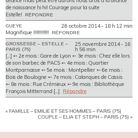
séance mais peut être aurons nous droit à la séance
de naissance hi hi! Courage pour la suite
Estelle!
RÉPONDRE
POST COMMENT
26 octobre 2014 - 18 h 12 min
GUEYE
Magnifique !!!!!!!!!!!!!
RÉPONDRE
25 novembre 2014 - 16
GROSSESSE – ESTELLE –
h 56 min
PARIS (75)
[…] ➵ 2e mois : Gare de Lyon ➵ 3e mois : Chez elle lors
de son barbec de PACS ➵ 4e mois : Quartier
Montparnasse ➵ 5e mois : Montpellier ➵ 6e mois :
Bois de Boulogne ➵ 7e mois : Calanques de Cassis
➵ 8e mois : Rue Crémieux ➵ 9e mois : Bibliothèque
François Mitterrand […]
Répondre
«
FAMILLE – EMILIE ET SES HOMMES – PARIS (75)
COUPLE – ELIA ET STEPH – PARIS (75)
»