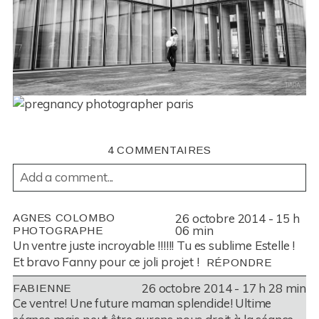
4 COMMENTAIRES
Add a comment...
YOUR EMAIL IS
NEVER
PUBLISHED OR SHARED.
26 octobre 2014 - 15 h
AGNES COLOMBO
REQUIRED FIELDS ARE MARKED *
06 min
PHOTOGRAPHE
Un ventre juste incroyable !!!!!! Tu es sublime Estelle !
Et bravo Fanny pour ce joli projet !
RÉPONDRE
26 octobre 2014 - 17 h 28 min
FABIENNE
Ce ventre! Une future maman splendide! Ultime