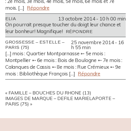
: 2e mois, 3e mois, 4e mois, 5e mois, 6e mois et 7e
mois. […]
Répondre
13 octobre 2014 - 10 h 00 min
ELIA
On pourrait presque toucher du doigt leur chance et
leur bonheur! Magnifique!
RÉPONDRE
25 novembre 2014 - 16
GROSSESSE – ESTELLE –
h 55 min
PARIS (75)
[…] mois : Quartier Montparnasse ➵ 5e mois :
Montpellier ➵ 6e mois : Bois de Boulogne ➵ 7e mois :
Calanques de Cassis ➵ 8e mois : Rue Crémieux ➵ 9e
mois : Bibliothèque François […]
Répondre
«
FAMILLE – BOUCHES DU RHONE (13)
IMAGES DE MARQUE – DEFILE MARIELAPORTE –
PARIS (75)
»