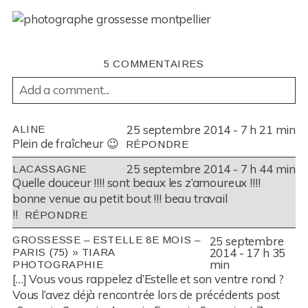
5 COMMENTAIRES
Add a comment...
YOUR EMAIL IS
NEVER
PUBLISHED OR SHARED.
25 septembre 2014 - 7 h 21 min
ALINE
REQUIRED FIELDS ARE MARKED *
Plein de fraîcheur 😉
RÉPONDRE
25 septembre 2014 - 7 h 44 min
LACASSAGNE
Quelle douceur !!!! sont beaux les z’amoureux !!!!
bonne venue au petit bout !!! beau travail
!!
RÉPONDRE
25 septembre
GROSSESSE – ESTELLE 8E MOIS –
2014 - 17 h 35
PARIS (75) » TIARA
min
PHOTOGRAPHIE
POST COMMENT
[…] Vous vous rappelez d’Estelle et son ventre rond ?
Vous l’avez déjà rencontrée lors de précédents post