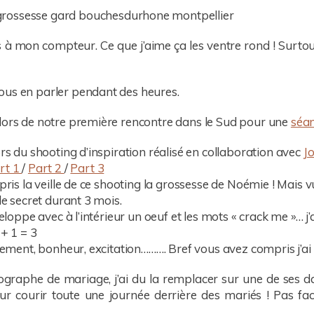
à mon compteur. Ce que j’aime ça les ventre rond ! Surtou
ous en parler pendant des heures.
 lors de notre première rencontre dans le Sud pour une
séa
ors du shooting d’inspiration réalisé en collaboration avec
Jo
rt 1
/
Part 2
/
Part 3
pris la veille de ce shooting la grossesse de Noémie ! Mais vu q
le secret durant 3 mois.
veloppe avec à l’intérieur un oeuf et les mots « crack me »… j’
 + 1 = 3
llement, bonheur, excitation………. Bref vous avez compris j’ai
graphe de mariage, j’ai du la remplacer sur une de ses dat
 courir toute une journée derrière des mariés ! Pas fac