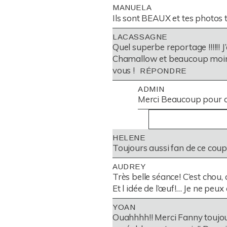
YOUR EMAIL IS
NEVER
PUBL
MANUELA
Ils sont BEAUX et tes photos 
LACASSAGNE
Quel superbe reportage !!!!!!
POST COMMENT
Chamallow et beaucoup moins gl
vous !
RÉPONDRE
ADMIN
Merci Beaucoup pour ce
HELENE
YOUR EMAIL IS
NE
Toujours aussi fan de ce coupl
AUDREY
Très belle séance! C’est chou, 
POST COMMENT
Et l idée de l’œuf!… Je ne peux
YOAN
Ouahhhh!! Merci Fanny toujours