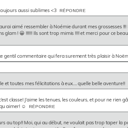
ISHED OR SHARED. REQUIRED FIELDS ARE MARKED *
toujours aussi sublimes <3
RÉPONDRE
 J’aurai aimé ressembler à Noémie durant mes grossesses !!! 
am ! 😀 !!!!!! Ils sont trop mimis !!!! et merci pour ce beau
 gentil commentaire qui fera surement très plaisir à Noëm
VER
PUBLISHED OR SHARED. REQUIRED FIELDS ARE MA
e et toutes mes félicitations à eux…. quelle belle aventure!!
c’est classe! J’aime les tenues, les couleurs, et pour ne rien 
 qu aimer! ☺️
RÉPONDRE
 au top!! Moi, qui au début, ne voulait pas trop taper la po