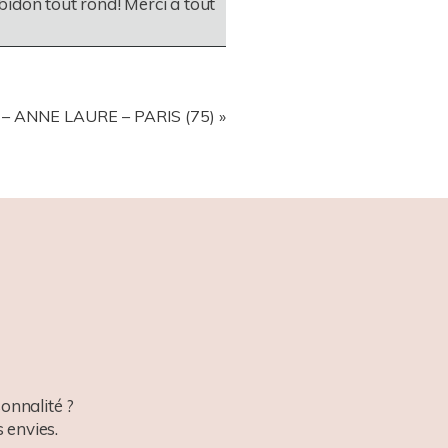
bidon tout rond! Merci a tout
– ANNE LAURE – PARIS (75)
»
onnalité ?
 envies.