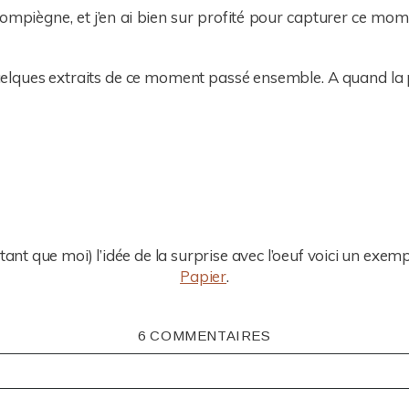
Compiègne, et j’en ai bien sur profité pour capturer ce mom
quelques extraits de ce moment passé ensemble. A quand l
ant que moi) l’idée de la surprise avec l’oeuf voici un exem
Papier
.
6 COMMENTAIRES