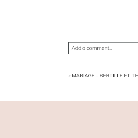
Add a comment...
YOUR EMAIL IS
NEVER
PUBL
«
MARIAGE – BERTILLE ET T
POST COMMENT