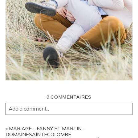
0 COMMENTAIRES
Add a comment...
YOUR EMAIL IS
NEVER
PUBLISHED OR SHARED.
REQUIRED FIELDS ARE MARKED *
«
MARIAGE – FANNY ET MARTIN –
DOMAINESAINTECOLOMBE