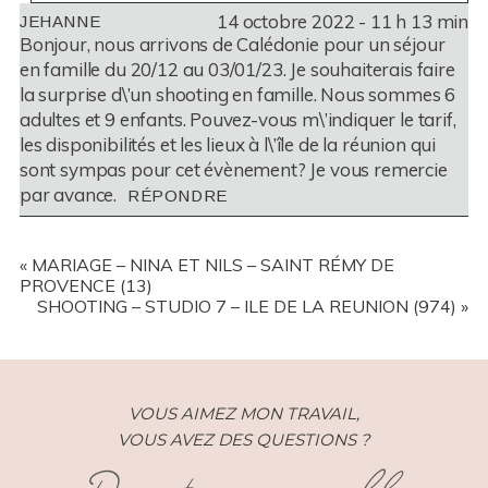
14 octobre 2022 - 11 h 13 min
JEHANNE
YOUR EMAIL IS
NEVER
PUBLISHED OR SHARED.
Bonjour, nous arrivons de Calédonie pour un séjour
REQUIRED FIELDS ARE MARKED *
en famille du 20/12 au 03/01/23. Je souhaiterais faire
la surprise d\’un shooting en famille. Nous sommes 6
adultes et 9 enfants. Pouvez-vous m\’indiquer le tarif,
les disponibilités et les lieux à l\’île de la réunion qui
sont sympas pour cet évènement? Je vous remercie
par avance.
RÉPONDRE
POST COMMENT
«
MARIAGE – NINA ET NILS – SAINT RÉMY DE
PROVENCE (13)
SHOOTING – STUDIO 7 – ILE DE LA REUNION (974)
»
VOUS AIMEZ MON TRAVAIL,
VOUS AVEZ DES QUESTIONS ?