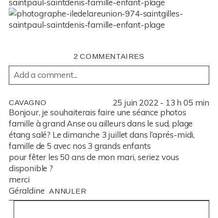
2 COMMENTAIRES
Add a comment...
YOUR EMAIL IS
NEVER
PUBLISHED OR SHARED.
25 juin 2022 - 13 h 05 min
CAVAGNO
REQUIRED FIELDS ARE MARKED *
Bonjour, je souhaiterais faire une séance photos
famille à grand Anse ou ailleurs dans le sud, plage
étang salé? Le dimanche 3 juillet dans l’aprés-midi,
famille de 5 avec nos 3 grands enfants
pour fêter les 50 ans de mon mari, seriez vous
disponible ?
merci
Géraldine
ANNULER
POST COMMENT