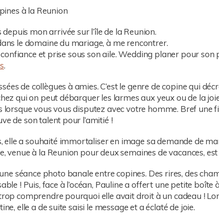
epuis mon arrivée sur l’île de la Reunion.
 dans le domaine du mariage, à me rencontrer.
ait confiance et prise sous son aile. Wedding planer pour son 
s
.
sées de collègues à amies. C’est le genre de copine qui déc
chez qui on peut débarquer les larmes aux yeux ou de la joie 
ts lorsque vous vous disputez avec votre homme. Bref une fil
ve de son talent pour l’amitié !
elle a souhaité immortaliser en image sa demande de marr
te, venue à la Reunion pour deux semaines de vacances, est l
ne séance photo banale entre copines. Des rires, des cha
ble ! Puis, face à l’océan, Pauline a offert une petite boîte à
trop comprendre pourquoi elle avait droit à un cadeau ! Lors
ne, elle a de suite saisi le message et a éclaté de joie.