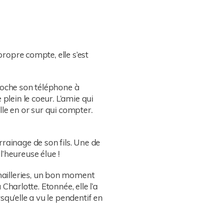
propre compte, elle s’est
roche son téléphone à
plein le coeur. L’amie qui
le en or sur qui compter.
ainage de son fils. Une de
’heureuse élue !
mailleries, un bon moment
 Charlotte. Etonnée, elle l’a
qu’elle a vu le pendentif en