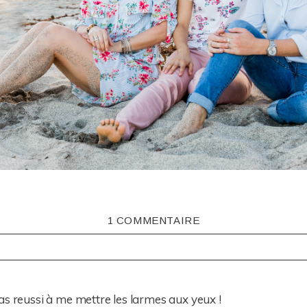
1 COMMENTAIRE
ISHED OR SHARED. REQUIRED FIELDS ARE MARKED *
as reussi à me mettre les larmes aux yeux !