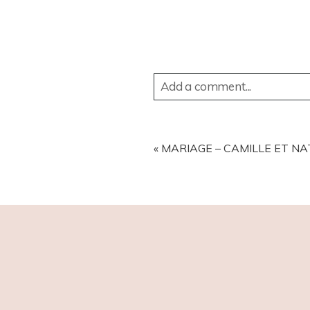
Add a comment...
YOUR EMAIL IS
NEVER
PUBL
«
MARIAGE – CAMILLE ET NA
POST COMMENT