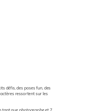
its défis, des poses fun, des
ractères ressortent sur les
n tant que photographe et 7