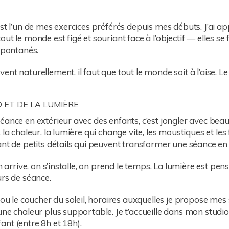
st l’un de mes exercices préférés depuis mes débuts. J’ai appr
t le monde est figé et souriant face à l’objectif — elles se fo
spontanés.
nt naturellement, il faut que tout le monde soit à l’aise. L
O ET DE LA LUMIÈRE
éance en extérieur avec des enfants, c’est jongler avec b
 la chaleur, la lumière qui change vite, les moustiques et l
ant de petits détails qui peuvent transformer une séance en
On arrive, on s’installe, on prend le temps. La lumière est p
urs de séance.
 ou le coucher du soleil, horaires auxquelles je propose me
une chaleur plus supportable. Je t’accueille dans mon studi
nt (entre 8h et 18h).