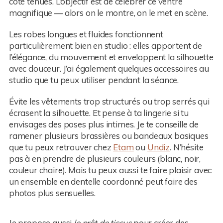
côté tenues. L’objectif est de célébrer ce ventre
magnifique — alors on le montre, on le met en scène.
Les robes longues et fluides fonctionnent
particulièrement bien en studio : elles apportent de
l’élégance, du mouvement et enveloppent la silhouette
avec douceur. J’ai également quelques accessoires au
studio que tu peux utiliser pendant la séance.
Évite les vêtements trop structurés ou trop serrés qui
écrasent la silhouette. Et pense à ta lingerie si tu
envisages des poses plus intimes. Je te conseille de
ramener plusieurs brassières ou bandeaux basiques
que tu peux retrouver chez
Etam
ou
Undiz
. N’hésite
pas à en prendre de plusieurs couleurs (blanc, noir,
couleur chaire). Mais tu peux aussi te faire plaisir avec
un ensemble en dentelle coordonné peut faire des
photos plus sensuelles.
Je propose aussi
le prêt de tissus
pour créer des