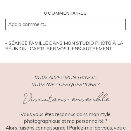
0 COMMENTAIRES
Add a comment...
YOUR EMAIL IS
NEVER
PUBLISHED OR SHARED.
REQUIRED FIELDS ARE MARKED *
«
SÉANCE FAMILLE DANS MON STUDIO PHOTO À LA
RÉUNION : CAPTURER VOS LIENS AUTREMENT
VOUS AIMEZ MON TRAVAIL,
VOUS AVEZ DES QUESTIONS ?
Discutons ensemble
POST COMMENT
Vous vous êtes reconnus dans mon style
photographique et ma personnalité ?
Alors faisons connaissance ! Parlez-moi de vous, votre