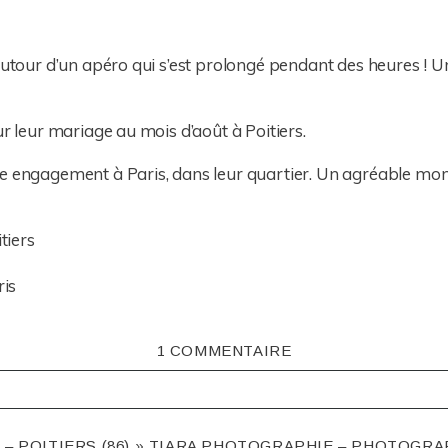
 autour d’un apéro qui s’est prolongé pendant des heures ! U
ur leur mariage au mois d’août à Poitiers.
e engagement à Paris, dans leur quartier. Un agréable mome
1 COMMENTAIRE
ISHED OR SHARED. REQUIRED FIELDS ARE MARKED *
 – POITIERS (86) » TIARA PHOTOGRAPHIE – PHOTOGR