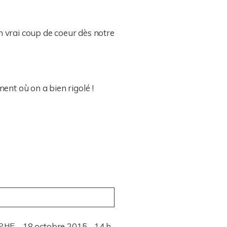
n vrai coup de coeur dès notre
nt où on a bien rigolé !
18 octobre 2015 - 14 h
APHE