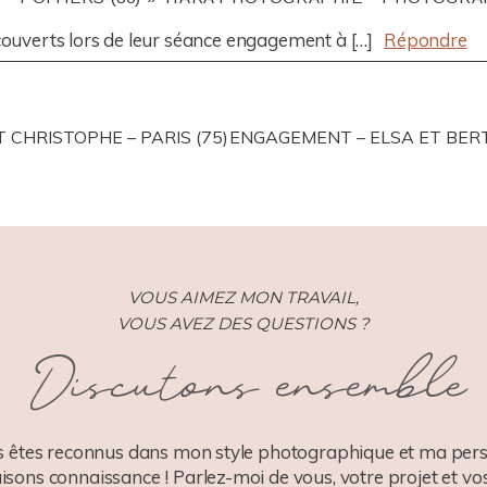
écouverts lors de leur séance engagement à […]
Répondre
CHRISTOPHE – PARIS (75)
ENGAGEMENT – ELSA ET BERT
VOUS AIMEZ MON TRAVAIL,
VOUS AVEZ DES QUESTIONS ?
Discutons ensemble
 êtes reconnus dans mon style photographique et ma pers
aisons connaissance ! Parlez-moi de vous, votre projet et vos