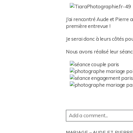
J’ai rencontré Aude et Pierre
première entrevue !
Je serai donc à leurs côtés po
Nous avons réalisé leur séanc
Add a comment...
YOUR EMAIL IS
NEVER
PUBL
MARIAGE – AUDE ET PIERRE