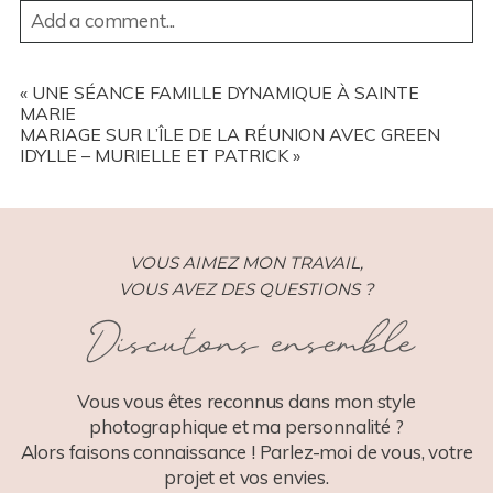
Add a comment...
YOUR EMAIL IS
NEVER
PUBLISHED OR SHARED.
REQUIRED FIELDS ARE MARKED *
«
UNE SÉANCE FAMILLE DYNAMIQUE À SAINTE
MARIE
MARIAGE SUR L’ÎLE DE LA RÉUNION AVEC GREEN
IDYLLE – MURIELLE ET PATRICK
»
VOUS AIMEZ MON TRAVAIL,
VOUS AVEZ DES QUESTIONS ?
POST COMMENT
Discutons ensemble
Vous vous êtes reconnus dans mon style
photographique et ma personnalité ?
Alors faisons connaissance ! Parlez-moi de vous, votre
projet et vos envies.