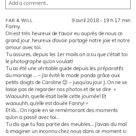
Add a comment...
YOUR EMAIL IS
NEVER
PUBLISHED OR SHARED.
9 avril 2018 - 19 h 17 min
FAB & WILL
REQUIRED FIELDS ARE MARKED *
Fanny,
On est très heureux de t’avoir eu auprès de nous ce
grand jour, heureux d’avoir partagé notre joie et notre
amour avec toi.
Tu assures, depuis les 1er mails on a su que c’était toi
le photographe qu’on voulait!
Tu as été une véritable guide depuis les préparatifs
du mariage … – j’ai évité le mode panda grâce aux
petits doigts de Caroline 😉 – jusqu’au jour J. On ne se
POST COMMENT
lasse pas de regarder nos photos et de se dire »
Waouuhh, quelle était belle cette journée! Et
waouuhh, qu’elle est douée Fanny! »
Et là… On rigole en se remémorant des moments
qu’on a passé avec toi…
Tu dis que tu fais partie des meubles… J’avais du mal
à imaginer un inconnu chez nous dans ce moment si