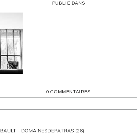
PUBLIÉ DANS
0 COMMENTAIRES
ISHED OR SHARED. REQUIRED FIELDS ARE MARKED *
IBAULT – DOMAINESDEPATRAS (26)