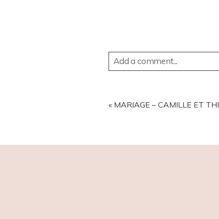
Add a comment...
YOUR EMAIL IS
NEVER
PUBL
«
MARIAGE – CAMILLE ET TH
POST COMMENT