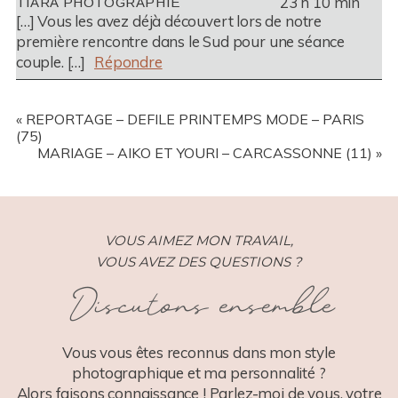
23 h 10 min
TIARA PHOTOGRAPHIE
REQUIRED FIELDS ARE MARKED *
[…] Vous les avez déjà découvert lors de notre
première rencontre dans le Sud pour une séance
POST COMMENT
couple. […]
Répondre
«
REPORTAGE – DEFILE PRINTEMPS MODE – PARIS
(75)
MARIAGE – AIKO ET YOURI – CARCASSONNE (11)
»
POST COMMENT
VOUS AIMEZ MON TRAVAIL,
VOUS AVEZ DES QUESTIONS ?
Discutons ensemble
Vous vous êtes reconnus dans mon style
photographique et ma personnalité ?
Alors faisons connaissance ! Parlez-moi de vous, votre