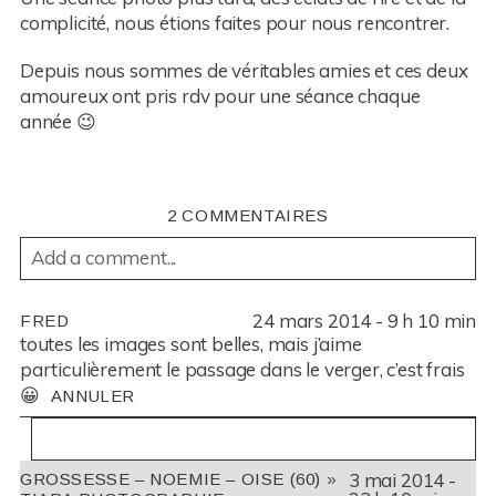
complicité, nous étions faites pour nous rencontrer.
Depuis nous sommes de véritables amies et ces deux
amoureux ont pris rdv pour une séance chaque
année 😉
2 COMMENTAIRES
Add a comment...
YOUR EMAIL IS
NEVER
PUBLISHED OR SHARED.
24 mars 2014 - 9 h 10 min
FRED
REQUIRED FIELDS ARE MARKED *
toutes les images sont belles, mais j’aime
particulièrement le passage dans le verger, c’est frais
😀
ANNULER
3 mai 2014 -
GROSSESSE – NOEMIE – OISE (60) »
YOUR EMAIL IS
NEVER
PUBLISHED OR SHARED.