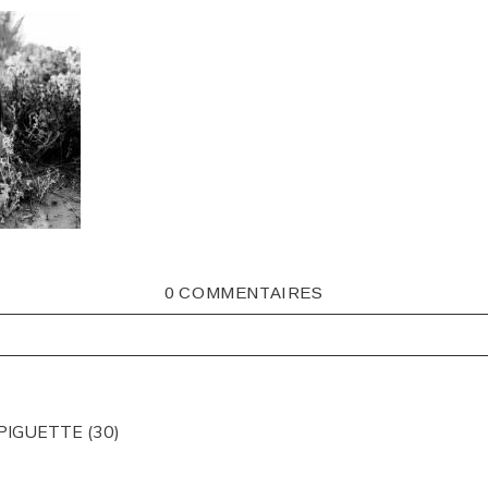
0 COMMENTAIRES
ISHED OR SHARED. REQUIRED FIELDS ARE MARKED *
PIGUETTE (30)