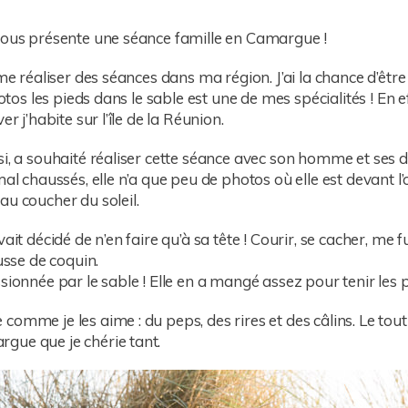
 vous présente une séance famille en Camargue !
ime réaliser des séances dans ma région. J’ai la chance d’êt
hotos les pieds dans le sable est une de mes spécialités ! En 
r j’habite sur l’île de la Réunion.
ssi, a souhaité réaliser cette séance avec son homme et se
al chaussés, elle n’a que peu de photos où elle est devant l’o
au coucher du soleil.
ait décidé de n’en faire qu’à sa tête ! Courir, se cacher, me
usse de coquin.
sionnée par le sable ! Elle en a mangé assez pour tenir les 
omme je les aime : du peps, des rires et des câlins. Le tout b
gue que je chérie tant.