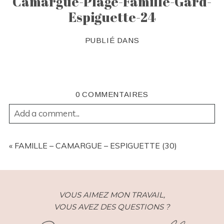
Camargue-Plage-Famille-Gard-
Espiguette-24
PUBLIÉ DANS
0 COMMENTAIRES
Add a comment...
YOUR EMAIL IS
NEVER
PUBLISHED OR SHARED.
REQUIRED FIELDS ARE MARKED *
«
FAMILLE – CAMARGUE – ESPIGUETTE (30)
VOUS AIMEZ MON TRAVAIL,
VOUS AVEZ DES QUESTIONS ?