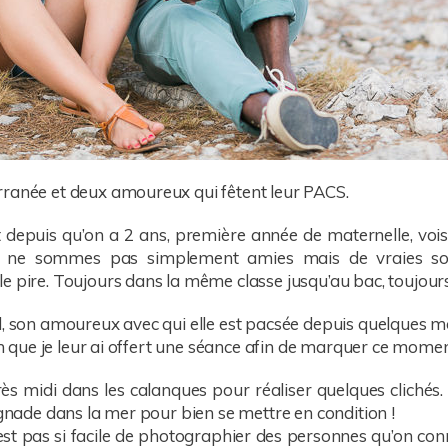
rranée et deux amoureux qui fêtent leur PACS.
 depuis qu’on a 2 ans, première année de maternelle, vois
ous ne sommes pas simplement amies mais de vraies s
 pire. Toujours dans la même classe jusqu’au bac, toujours h
d, son amoureux avec qui elle est pacsée depuis quelques mo
ion que je leur ai offert une séance afin de marquer ce moment
ès midi dans les calanques pour réaliser quelques cliché
ignade dans la mer pour bien se mettre en condition !
’est pas si facile de photographier des personnes qu’on co