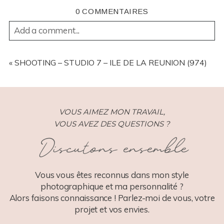
0 COMMENTAIRES
Add a comment...
YOUR EMAIL IS
NEVER
PUBLISHED OR SHARED.
REQUIRED FIELDS ARE MARKED *
«
SHOOTING – STUDIO 7 – ILE DE LA REUNION (974)
VOUS AIMEZ MON TRAVAIL,
VOUS AVEZ DES QUESTIONS ?
Discutons ensemble
POST COMMENT
Vous vous êtes reconnus dans mon style
photographique et ma personnalité ?
Alors faisons connaissance ! Parlez-moi de vous, votre
projet et vos envies.