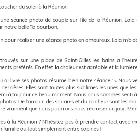
une séance photo de couple sur l’île de la Réunion. Lol
r notre belle île bourbon.
sion pour réaliser une séance photo en amoureux. Lola m’a 
uvés sur une plage de Saint-Gilles les bains à l’heure 
ts préférés. En effet, la chaleur est agréable et la lumière
lui ai livré ses photos résume bien notre séance : « Nous v
dernières. Elles sont toutes plus sublimes les unes que les au
erci à toi pour ce beau moment. Nous nous sommes senti à l’
es photos. De l’amour, des sourires et du bonheur sont les m
re vraiment que nous pourrons nous recroiser un jour. Merc
s à la Réunion ? N’hésitez pas à prendre contact avec m
n famille ou tout simplement entre copines !