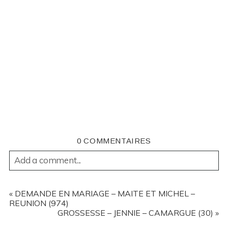
—————————————————————————
photographe de mariage ile de la réunion
—————————————————————————
—————————————————————————
photographe de mariage ile de la réunion
—————————————————————————
—————————————————————————
——————————————————————————
—————————————————————————
—————————————————————————
0 COMMENTAIRES
Add a comment...
YOUR EMAIL IS
NEVER
PUBLISHED OR SHARED.
REQUIRED FIELDS ARE MARKED *
«
DEMANDE EN MARIAGE – MAITE ET MICHEL –
REUNION (974)
GROSSESSE – JENNIE – CAMARGUE (30)
»