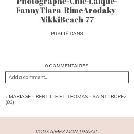
Photographe-Chic-Laique-
FannyTiara-RimeArodaky-
NikkiBeach-77
PUBLIÉ DANS
0 COMMENTAIRES
Add a comment...
YOUR EMAIL IS
NEVER
PUBLISHED OR SHARED.
REQUIRED FIELDS ARE MARKED *
«
MARIAGE – BERTILLE ET THOMAS – SAINTTROPEZ
(83)
VOUS AIMEZ MON TRAVAIL,