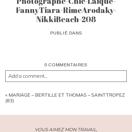
Photographe-Chic-Laique-
FannyTiara-RimeArodaky-
NikkiBeach-208
PUBLIÉ DANS
0 COMMENTAIRES
Add a comment...
YOUR EMAIL IS
NEVER
PUBLISHED OR SHARED.
REQUIRED FIELDS ARE MARKED *
«
MARIAGE – BERTILLE ET THOMAS – SAINTTROPEZ
(83)
VOUS AIMEZ MON TRAVAIL,