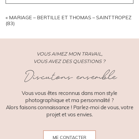
YOUR EMAIL IS
NEVER
PUBLISHED OR SHARED.
REQUIRED FIELDS ARE MARKED *
«
MARIAGE – BERTILLE ET THOMAS – SAINTTROPEZ
(83)
VOUS AIMEZ MON TRAVAIL,
VOUS AVEZ DES QUESTIONS ?
Discutons ensemble
POST COMMENT
Vous vous êtes reconnus dans mon style
photographique et ma personnalité ?
Alors faisons connaissance ! Parlez-moi de vous, votre
projet et vos envies.
ME CONTACTER