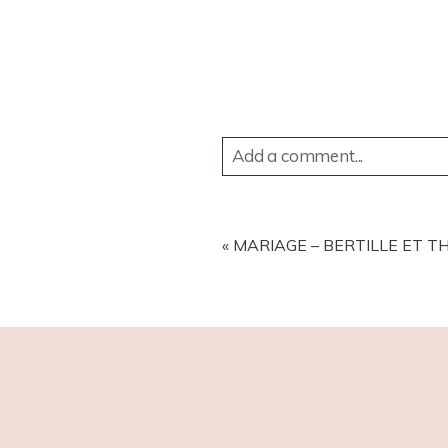
Add a comment...
YOUR EMAIL IS
NEVER
PUBL
«
MARIAGE – BERTILLE ET T
POST COMMENT