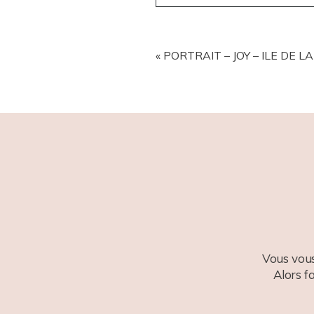
YOUR EMAIL IS
NEVER
PUBL
«
PORTRAIT – JOY – ILE DE L
POST COMMENT
Vous vous
Alors f