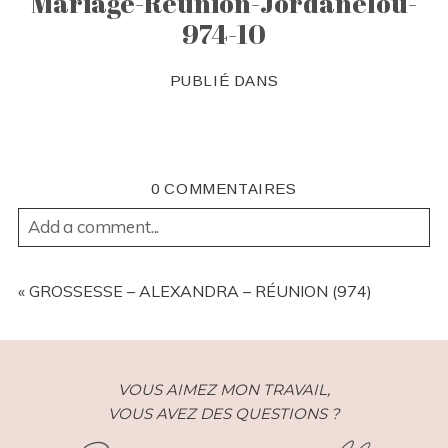
Mariage-Reunion-Jordanelou-
974-10
PUBLIÉ DANS
0 COMMENTAIRES
Add a comment...
YOUR EMAIL IS
NEVER
PUBLISHED OR SHARED.
REQUIRED FIELDS ARE MARKED *
«
GROSSESSE – ALEXANDRA – RÉUNION (974)
VOUS AIMEZ MON TRAVAIL,
VOUS AVEZ DES QUESTIONS ?