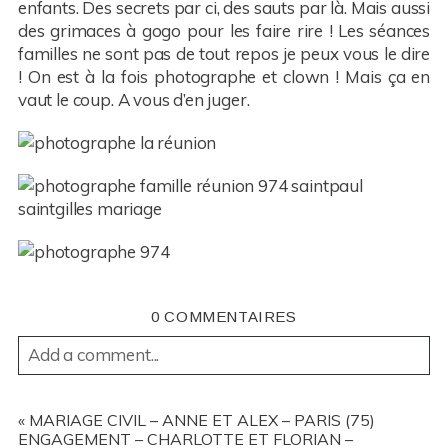
enfants. Des secrets par ci, des sauts par là. Mais aussi
des grimaces à gogo pour les faire rire ! Les séances
familles ne sont pas de tout repos je peux vous le dire
! On est à la fois photographe et clown ! Mais ça en
vaut le coup. A vous d’en juger.
0 COMMENTAIRES
Add a comment...
YOUR EMAIL IS
NEVER
PUBLISHED OR SHARED.
REQUIRED FIELDS ARE MARKED *
«
MARIAGE CIVIL – ANNE ET ALEX – PARIS (75)
ENGAGEMENT – CHARLOTTE ET FLORIAN –