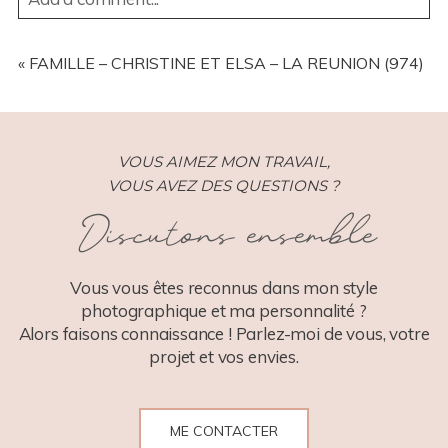
YOUR EMAIL IS
NEVER
PUBLISHED OR SHARED.
REQUIRED FIELDS ARE MARKED *
«
FAMILLE – CHRISTINE ET ELSA – LA REUNION (974)
VOUS AIMEZ MON TRAVAIL,
VOUS AVEZ DES QUESTIONS ?
Discutons ensemble
POST COMMENT
Vous vous êtes reconnus dans mon style
photographique et ma personnalité ?
Alors faisons connaissance ! Parlez-moi de vous, votre
projet et vos envies.
ME CONTACTER