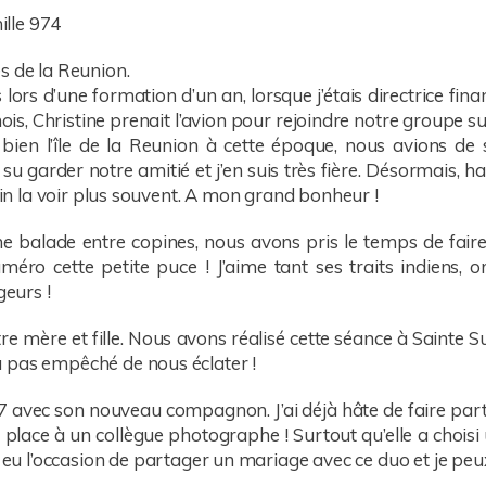
s de la Reunion.
rs d’une formation d’un an, lorsque j’étais directrice financ
is, Christine prenait l’avion pour rejoindre notre groupe s
 bien l’île de la Reunion à cette époque, nous avions de 
u garder notre amitié et j’en suis très fière. Désormais, ha
nfin la voir plus souvent. A mon grand bonheur !
une balade entre copines, nous avons pris le temps de fai
uméro cette petite puce ! J’aime tant ses traits indiens,
geurs !
mère et fille. Nous avons réalisé cette séance à Sainte Suz
 pas empêché de nous éclater !
 avec son nouveau compagnon. J’ai déjà hâte de faire partie
ma place à un collègue photographe ! Surtout qu’elle a choi
jà eu l’occasion de partager un mariage avec ce duo et je peux