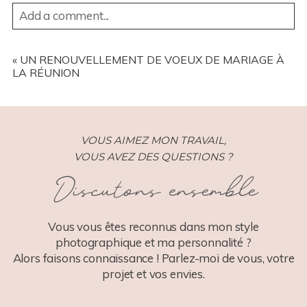
Add a comment...
YOUR EMAIL IS
NEVER
PUBLISHED OR SHARED.
REQUIRED FIELDS ARE MARKED *
«
UN RENOUVELLEMENT DE VOEUX DE MARIAGE À
LA RÉUNION
VOUS AIMEZ MON TRAVAIL,
VOUS AVEZ DES QUESTIONS ?
Discutons ensemble
POST COMMENT
Vous vous êtes reconnus dans mon style
photographique et ma personnalité ?
Alors faisons connaissance ! Parlez-moi de vous, votre
projet et vos envies.