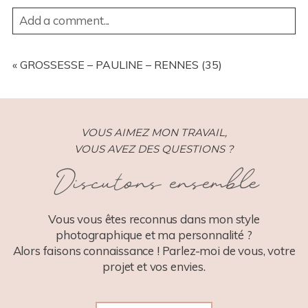
Add a comment...
YOUR EMAIL IS
NEVER
PUBLISHED OR SHARED.
REQUIRED FIELDS ARE MARKED *
«
GROSSESSE – PAULINE – RENNES (35)
VOUS AIMEZ MON TRAVAIL,
VOUS AVEZ DES QUESTIONS ?
Discutons ensemble
POST COMMENT
Vous vous êtes reconnus dans mon style
photographique et ma personnalité ?
Alors faisons connaissance ! Parlez-moi de vous, votre
projet et vos envies.