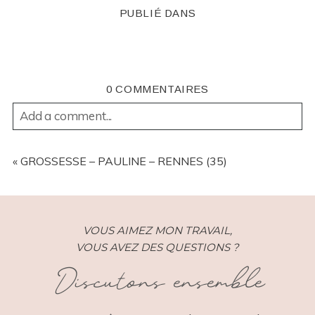
PUBLIÉ DANS
0 COMMENTAIRES
Add a comment...
YOUR EMAIL IS
NEVER
PUBLISHED OR SHARED.
REQUIRED FIELDS ARE MARKED *
«
GROSSESSE – PAULINE – RENNES (35)
VOUS AIMEZ MON TRAVAIL,
VOUS AVEZ DES QUESTIONS ?
Discutons ensemble
POST COMMENT