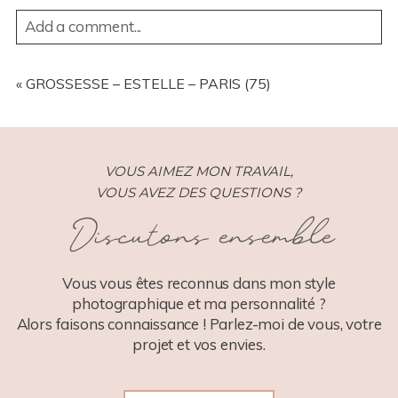
Add a comment...
YOUR EMAIL IS
NEVER
PUBLISHED OR SHARED.
REQUIRED FIELDS ARE MARKED *
«
GROSSESSE – ESTELLE – PARIS (75)
VOUS AIMEZ MON TRAVAIL,
VOUS AVEZ DES QUESTIONS ?
Discutons ensemble
POST COMMENT
Vous vous êtes reconnus dans mon style
photographique et ma personnalité ?
Alors faisons connaissance ! Parlez-moi de vous, votre
projet et vos envies.