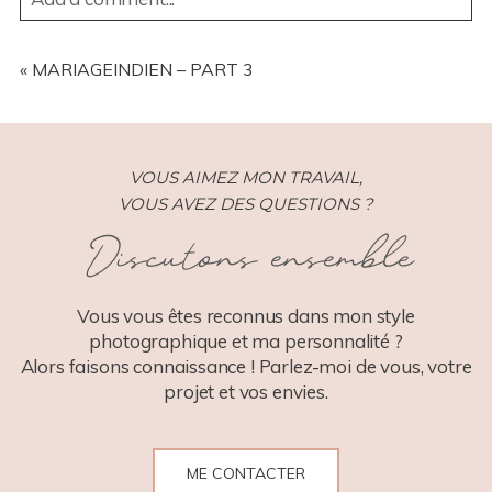
YOUR EMAIL IS
NEVER
PUBLISHED OR SHARED.
REQUIRED FIELDS ARE MARKED *
«
MARIAGEINDIEN – PART 3
VOUS AIMEZ MON TRAVAIL,
VOUS AVEZ DES QUESTIONS ?
Discutons ensemble
POST COMMENT
Vous vous êtes reconnus dans mon style
photographique et ma personnalité ?
Alors faisons connaissance ! Parlez-moi de vous, votre
projet et vos envies.
ME CONTACTER