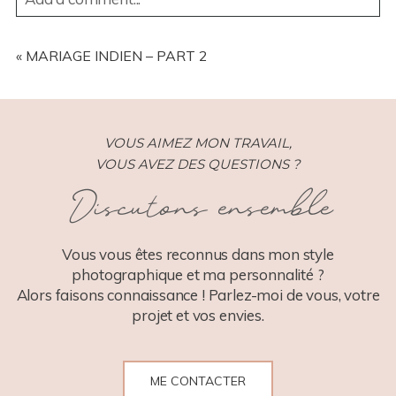
YOUR EMAIL IS
NEVER
PUBLISHED OR SHARED.
REQUIRED FIELDS ARE MARKED *
«
MARIAGE INDIEN – PART 2
VOUS AIMEZ MON TRAVAIL,
VOUS AVEZ DES QUESTIONS ?
Discutons ensemble
POST COMMENT
Vous vous êtes reconnus dans mon style
photographique et ma personnalité ?
Alors faisons connaissance ! Parlez-moi de vous, votre
projet et vos envies.
ME CONTACTER