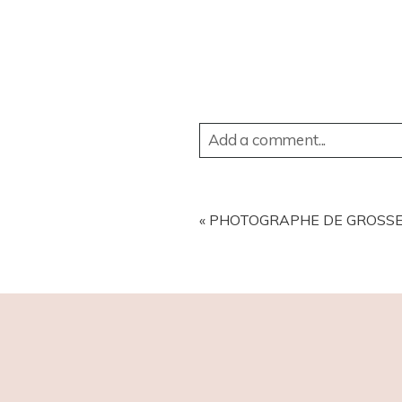
Add a comment...
YOUR EMAIL IS
NEVER
PUBL
«
PHOTOGRAPHE DE GROSSESSE
POST COMMENT