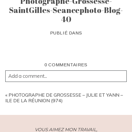
Photographe-Grossesse-
SaintGilles-Seancephoto-Blog-
40
PUBLIÉ DANS
0 COMMENTAIRES
Add a comment...
YOUR EMAIL IS
NEVER
PUBLISHED OR SHARED.
REQUIRED FIELDS ARE MARKED *
«
PHOTOGRAPHE DE GROSSESSE – JULIE ET YANN –
ILE DE LA RÉUNION (974)
VOUS AIMEZ MON TRAVAIL,