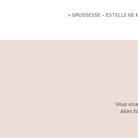
YOUR EMAIL IS
NEVER
PUBL
«
GROSSESSE – ESTELLE 6E M
POST COMMENT
Vous vous
Alors f