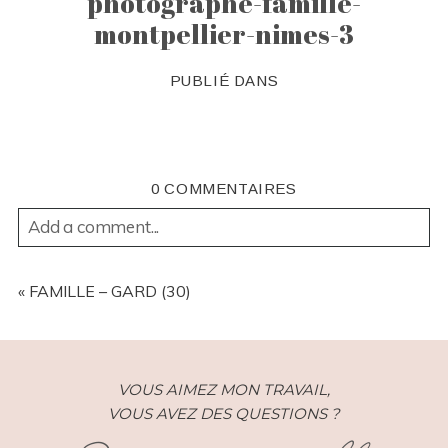
photographe-famille-
montpellier-nimes-3
PUBLIÉ DANS
0 COMMENTAIRES
Add a comment...
YOUR EMAIL IS
NEVER
PUBLISHED OR SHARED.
REQUIRED FIELDS ARE MARKED *
«
FAMILLE – GARD (30)
VOUS AIMEZ MON TRAVAIL,
VOUS AVEZ DES QUESTIONS ?