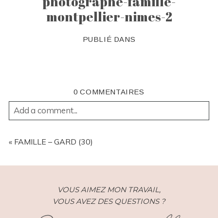
photographe-famille-
montpellier-nimes-2
PUBLIÉ DANS
0 COMMENTAIRES
Add a comment...
YOUR EMAIL IS
NEVER
PUBLISHED OR SHARED.
REQUIRED FIELDS ARE MARKED *
«
FAMILLE – GARD (30)
VOUS AIMEZ MON TRAVAIL,
VOUS AVEZ DES QUESTIONS ?