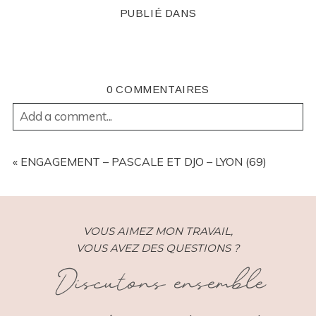
PUBLIÉ DANS
0 COMMENTAIRES
Add a comment...
YOUR EMAIL IS
NEVER
PUBLISHED OR SHARED.
REQUIRED FIELDS ARE MARKED *
«
ENGAGEMENT – PASCALE ET DJO – LYON (69)
VOUS AIMEZ MON TRAVAIL,
VOUS AVEZ DES QUESTIONS ?
Discutons ensemble
POST COMMENT