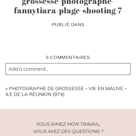
grossesse-photographe-
fannytiara-plage-shooting-7
PUBLIÉ DANS
0 COMMENTAIRES
Add a comment...
YOUR EMAIL IS
NEVER
PUBLISHED OR SHARED.
REQUIRED FIELDS ARE MARKED *
«
PHOTOGRAPHE DE GROSSESSE – VIE EN MAUVE –
ILE DE LA RÉUNION (974)
VOUS AIMEZ MON TRAVAIL,
VOUS AVEZ DES QUESTIONS ?