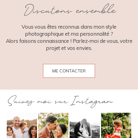
Discutons ensemble
POST COMMENT
Vous vous êtes reconnus dans mon style
photographique et ma personnalité ?
Alors faisons connaissance ! Parlez-moi de vous, votre
projet et vos envies.
ME CONTACTER
Suivez moi sur Instagram